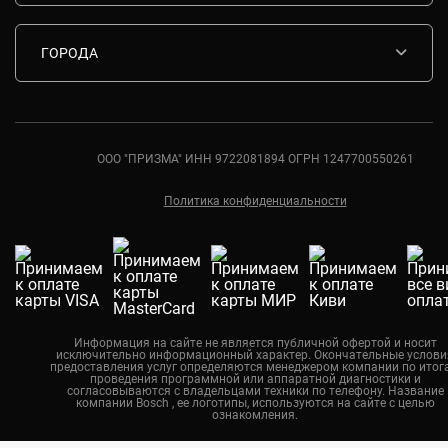
Ремонт варочных панелей Bosch
Комплектующие
Ремонт водонагревателей Bosch
ГОРОДА
Контакты
Ремонт вытяжек Bosch
Москва
Ремонт газовых плит Bosch
Санкт-Петербург
Ремонт духовых шкафов Bosch
Ростов-на-Дону
ООО "ПРИЗМА" ИНН 9722081894 ОГРН 1247700550261
Ремонт кондиционеров Bosch
Краснодар
Политика конфиденциальности
Екатеринбург
Новосибирск
Калининград
Челябинск
Нижний Новгород
Информация на сайте не является публичной офертой и носит
исключительно информационный характер. Окончательные услови
Казань
предоставления услуг определяются менеджером компании по итог
проведения программной или аппаратной диагностики и
Воронеж
согласовываются с владельцами техники по телефону. Название
компании Bosch , ее логотипы, используются на сайте с целью
ознакомления.
Красноярск