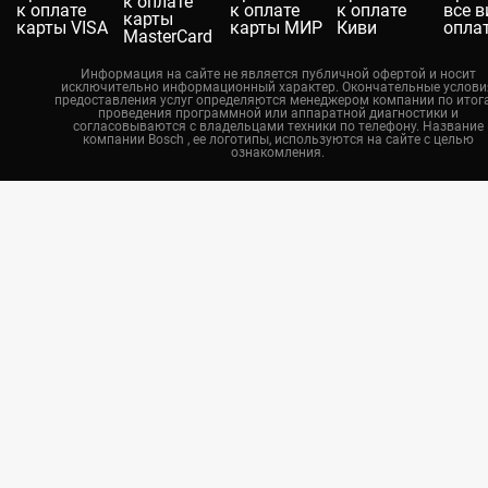
Челябинск
Нижний Новгород
Информация на сайте не является публичной офертой и носит
исключительно информационный характер. Окончательные услови
Казань
предоставления услуг определяются менеджером компании по итог
проведения программной или аппаратной диагностики и
Воронеж
согласовываются с владельцами техники по телефону. Название
компании Bosch , ее логотипы, используются на сайте с целью
ознакомления.
Красноярск
Тюмень
Пермь
Самара