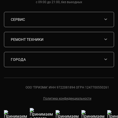
с 09:00 до 21:00, без выходных
СЕРВИС
Диагностика
Срочный ремонт
РЕМОНТ ТЕХНИКИ
Гарантия
Ремонт варочных панелей Bosch
Комплектующие
Ремонт водонагревателей Bosch
ГОРОДА
Контакты
Ремонт вытяжек Bosch
Москва
Ремонт газовых плит Bosch
Санкт-Петербург
Ремонт духовых шкафов Bosch
Ростов-на-Дону
ООО "ПРИЗМА" ИНН 9722081894 ОГРН 1247700550261
Ремонт кондиционеров Bosch
Краснодар
Политика конфиденциальности
Екатеринбург
Новосибирск
Калининград