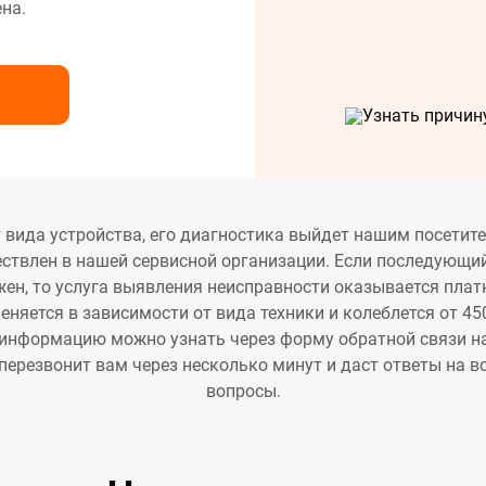
на.
нт сушильных машин
нт холодильников
нт электрических плит
 вида устройства, его диагностика выйдет нашим посетите
ствлен в нашей сервисной организации. Если последующи
жен, то услуга выявления неисправности оказывается плат
няется в зависимости от вида техники и колеблется от 450
информацию можно узнать через форму обратной связи на
перезвонит вам через несколько минут и даст ответы на в
вопросы.