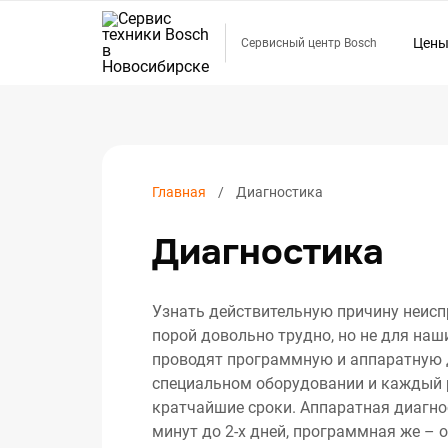
Цен
Сервисный центр Bosch
Ремо
Ремо
Ремо
Ремо
Главная
Диагностика
Ремо
Диагностика
Ремо
Ремо
Ремо
Узнать действительную причину неисп
Ремо
порой довольно трудно, но не для наш
проводят программную и аппаратную 
Ремо
специальном оборудовании и каждый 
Ремо
кратчайшие сроки. Аппаратная диагно
Ремо
минут до 2-х дней, программная же – о
Ремо