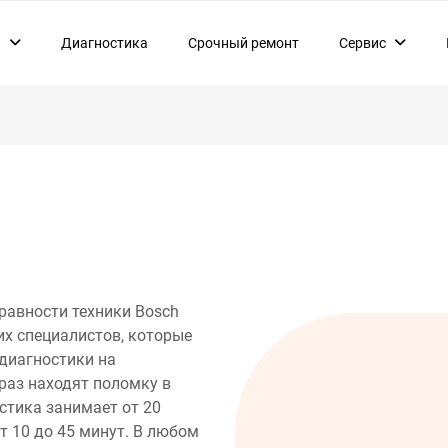
ы
Диагностика
Срочный ремонт
Сервис
нт варочных панелей
Комплектующие
нт водонагревателей
Гарантия
нт вытяжек
О нас
нт газовых плит
нт духовых шкафов
нт кондиционеров
нт кофемашин
нт микроволновых печей
равности техники Bosch
нт морозильных камер
их специалистов, которые
диагностики на
нт посудомоечных машин
раз находят поломку в
нт пылесосов
стика занимает от 20
нт роботов-пылесосов
т 10 до 45 минут. В любом
нт стиральных машин