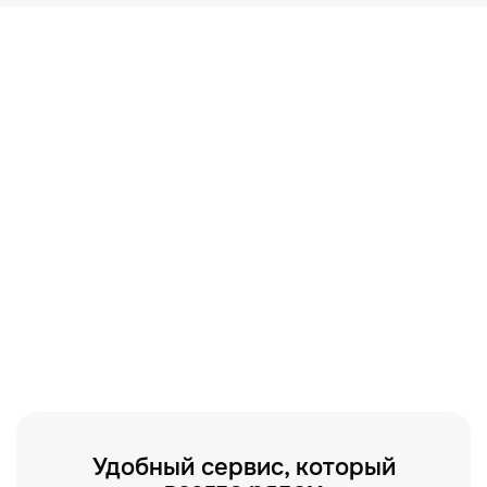
просто скажите менеджеру, что вам нужен
экспресс ремонт. У нас всегда есть нужные
запчасти на складе, что избавит вас от
дополнительных ожиданий по доставки деталей.
Ваше устройство максимально быстро
отремонтируют и вернут в тот же день.
Удобный сервис, который