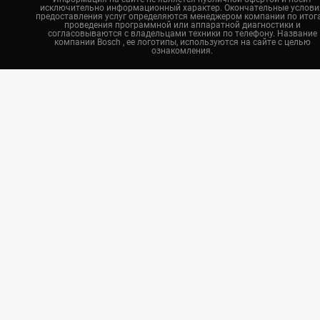
исключительно информационный характер. Окончательные услови
Казань
предоставления услуг определяются менеджером компании по итог
проведения программной или аппаратной диагностики и
Воронеж
согласовываются с владельцами техники по телефону. Название
компании Bosch , ее логотипы, используются на сайте с целью
ознакомления.
Красноярск
Тюмень
Пермь
Самара