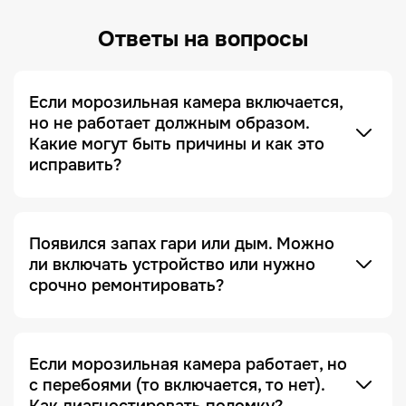
Ответы на вопросы
Если морозильная камера включается,
но не работает должным образом.
Какие могут быть причины и как это
исправить?
Если ваше устройство включается, но не работает
как положено, это может быть вызвано
различными факторами. В большинстве случаев
Появился запах гари или дым. Можно
это связано с перегреванием техники,
ли включать устройство или нужно
программным сбоем, неисправными драйверами,
срочно ремонтировать?
либо с дефектами внутренних компонентов.
Если вы заметили запах горелого или увидели
Убедитесь, что устройство подсоединено к сети и
дым — немедленно отключите технику от
полностью заряжено. Рекомендуем для начала
электросети! Ни в коем случае не пытайтесь
Если морозильная камера работает, но
выполнить перезагрузку техники и проверить
включать её снова — это может быть
с перебоями (то включается, то нет).
основные настройки. В некоторых случаях
небезопасно.